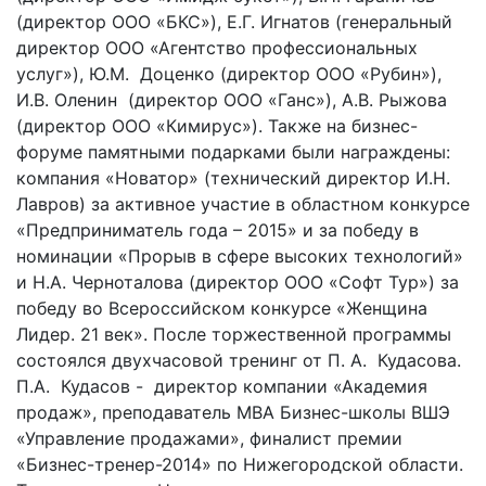
(директор ООО «БКС»), Е.Г. Игнатов (генеральный
директор ООО «Агентство профессиональных
услуг»), Ю.М. Доценко (директор ООО «Рубин»),
И.В. Оленин (директор ООО «Ганс»), А.В. Рыжова
(директор ООО «Кимирус»). Также на бизнес-
форуме памятными подарками были награждены:
компания «Новатор» (технический директор И.Н.
Лавров) за активное участие в областном конкурсе
«Предприниматель года – 2015» и за победу в
номинации «Прорыв в сфере высоких технологий»
и Н.А. Черноталова (директор ООО «Софт Тур») за
победу во Всероссийском конкурсе «Женщина
Лидер. 21 век». После торжественной программы
состоялся двухчасовой тренинг от П. А. Кудасова.
П.А. Кудасов - директор компании «Академия
продаж», преподаватель MBA Бизнес-школы ВШЭ
«Управление продажами», финалист премии
«Бизнес-тренер-2014» по Нижегородской области.